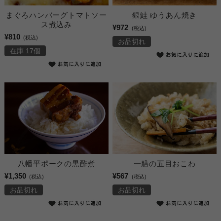
まぐろハンバーグトマトソー
銀鮭 ゆうあん焼き
ス煮込み
¥972
(税込)
¥810
(税込)
お品切れ
在庫 17個
八幡平ポークの黒酢煮
一膳の五目おこわ
¥1,350
¥567
(税込)
(税込)
お品切れ
お品切れ