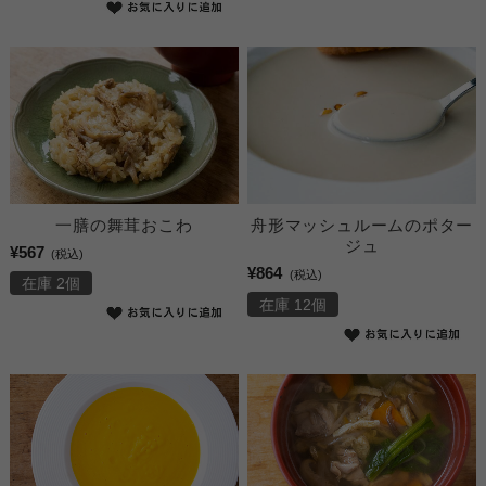
一膳の舞茸おこわ
舟形マッシュルームのポター
ジュ
¥567
(税込)
¥864
(税込)
在庫 2個
在庫 12個