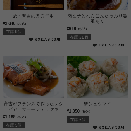
肉団子とれんこんたっぷり黒
鼎・斉吉の煮穴子重
酢あん
¥2,646
(税込)
¥918
(税込)
在庫 9個
在庫 21個
斉吉がフランスで作ったレシ
蟹シュウマイ
ピで サーモンテリヤキ
¥1,350
(税込)
¥1,188
(税込)
在庫 6個
在庫 3個