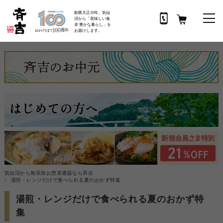
創業大正10年。気仙
沼から「美味しい食
卓 豊かな暮らし」を
お届けします。
気仙沼から無添加お惣菜通販なら斉吉
湯煎・レンジだけで食べられる夏のおかず特集
湯煎・レンジだけで食べられる夏のおかず特
集