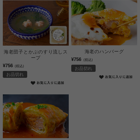
海老のハンバーグ
海老団子とかぶのすり流しス
ープ
¥756
(税込)
¥756
(税込)
お品切れ
お品切れ