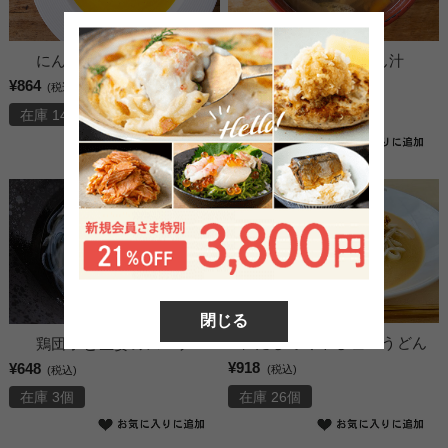
にんじんのポタージュ
たっぷりけんちん汁
¥864
¥864
(税込)
(税込)
在庫 14個
在庫 7個
閉じる
和だしで冷やし坦々うどん
鶏団子と生姜のスープ
¥918
¥648
(税込)
(税込)
在庫 26個
在庫 3個