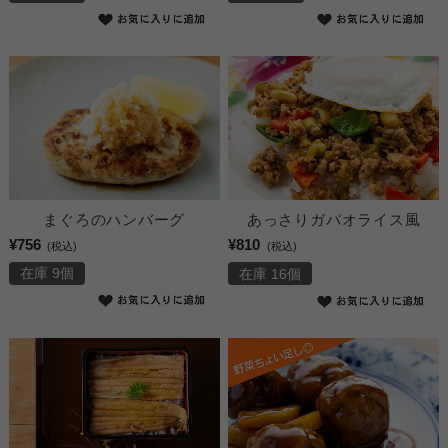
まぐろのハンバーグ
あっさりガパオライス風
¥756
¥810
(税込)
(税込)
在庫 9個
在庫 16個