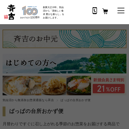
創業大正10年。気仙
沼から「美味しい食
卓 豊かな暮らし」を
お届けします。
気仙沼から無添加お惣菜通販なら斉吉
ばっぱの台所おかず便
ばっぱの台所おかず便
月替わりですぐに召し上がれる季節のお惣菜をお届けする商品で