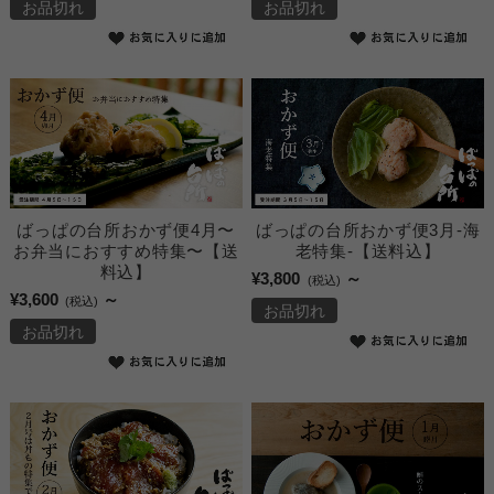
お品切れ
お品切れ
ばっぱの台所おかず便4月〜
ばっぱの台所おかず便3月-海
お弁当におすすめ特集〜【送
老特集-【送料込】
料込】
¥3,800
～
(税込)
¥3,600
～
(税込)
お品切れ
お品切れ