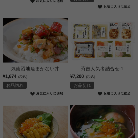
気仙沼地魚まかない丼
斉吉人気者詰合せ１
¥1,674
¥7,200
(税込)
(税込)
お品切れ
お品切れ