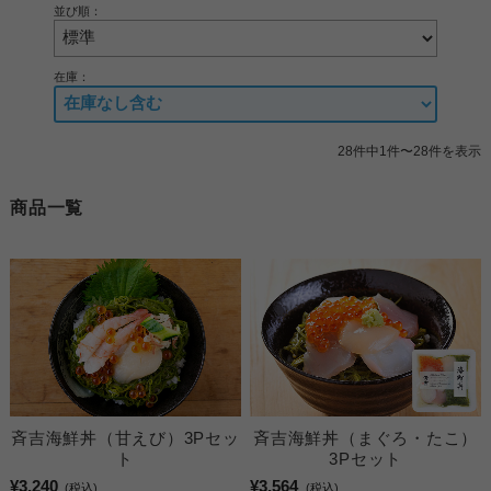
並び順：
在庫：
28件中1件〜28件を表示
商品一覧
斉吉海鮮丼（甘えび）3Pセッ
斉吉海鮮丼（まぐろ・たこ）
ト
3Pセット
¥3,240
¥3,564
(税込)
(税込)