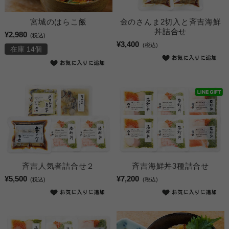
宮城のはらこ飯
金のさんま2切入と斉吉海鮮
丼詰合せ
¥2,980
(税込)
¥3,400
(税込)
在庫 14個
斉吉海鮮丼3種詰合せ
斉吉人気者詰合せ２
¥7,200
¥5,500
(税込)
(税込)