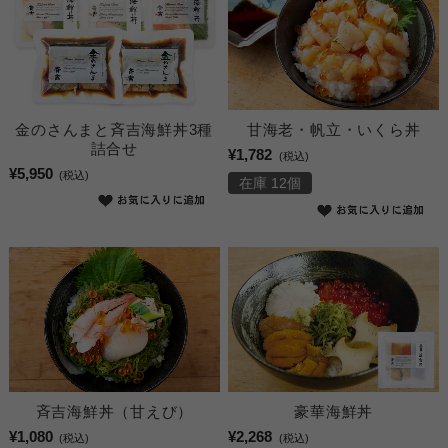
甘海老・帆立・いくら丼
金のさんまと斉吉海鮮丼3種
詰合せ
¥1,782
(税込)
¥5,950
(税込)
在庫 12個
斉吉海鮮丼（甘えび）
豪華海鮮丼
¥1,080
¥2,268
(税込)
(税込)