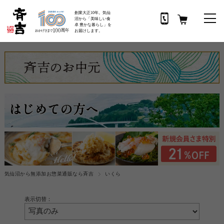
創業大正10年。気仙
沼から「美味しい食
卓 豊かな暮らし」を
お届けします。
気仙沼から無添加お惣菜通販なら斉吉
いくら
表示切替：