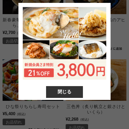
新春豪華海鮮丼(鯛、鮪、いく
マッシュルームと牡蠣のアヒ
ら、帆立、あわび）
ージョ
¥2,700
¥1,404
(税込)
(税込)
お品切れ
お品切れ
閉じる
ひな祭りちらし寿司セット
三色丼（炙り帆立と銀さけと
いくら）
¥5,400
(税込)
¥2,268
(税込)
お品切れ
お品切れ