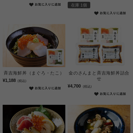
在庫 1個
斉吉海鮮丼（まぐろ・たこ）
金のさんまと斉吉海鮮丼詰合
せ
¥1,188
(税込)
¥4,700
(税込)