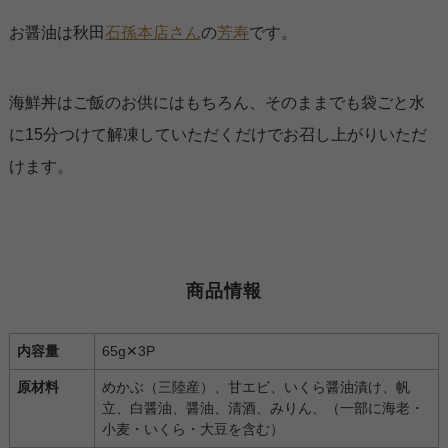
お醤油は秋田
石孫本店さん
の
芳寿
です。
海鮮丼はご飯のお供にはもちろん、そのままでも袋ごと水
に15分つけて解凍していただくだけでお召し上がりいただ
けます。
商品情報
内容量
65g✕3P
原材料
めかぶ（三陸産）、甘エビ、いくら醤油漬け、帆
立、白醤油、醤油、清酒、みりん、（一部に海老・
小麦・いくら・大豆を含む）