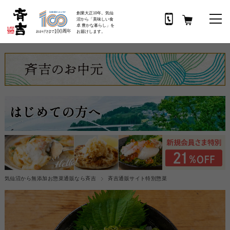
創業大正10年。気仙
沼から「美味しい食
卓 豊かな暮らし」を
お届けします。
気仙沼から無添加お惣菜通販なら斉吉
斉吉通販サイト特別惣菜