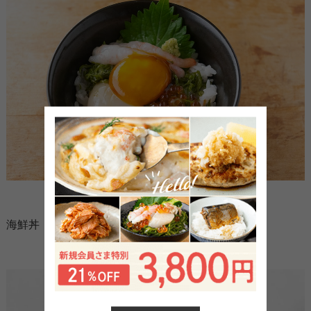
海鮮丼（甘海老）に 醤油漬けの卵黄をのせました。