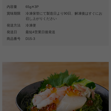
内容量
65g✕3P
賞味期限
冷凍保管にて製造日より90日、解凍後はすぐにお
召し上がりください
発送方法
冷凍便
発送日
最短4営業日後発送
商品番号
D15-3