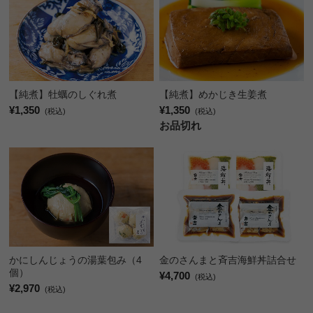
【純煮】めかじき生姜煮
【純煮】牡蠣のしぐれ煮
¥1,350
¥1,350
(税込)
(税込)
お品切れ
かにしんじょうの湯葉包み（4
金のさんまと斉吉海鮮丼詰合せ
個）
¥4,700
(税込)
¥2,970
(税込)