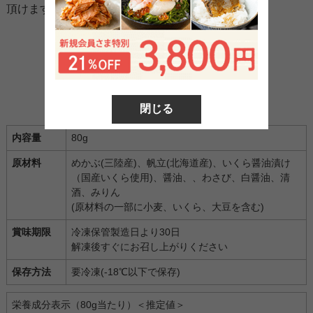
頂けます。
商品情報
閉じる
内容量
80g
原材料
めかぶ(三陸産)、帆立(北海道産)、いくら醤油漬け
（国産いくら使用)、醤油、、わさび、白醤油、清
酒、みりん
(原材料の一部に小麦、いくら、大豆を含む)
賞味期限
冷凍保管製造日より30日
解凍後すぐにお召し上がりください
保存方法
要冷凍(-18℃以下で保存)
栄養成分表示（80g当たり）＜推定値＞