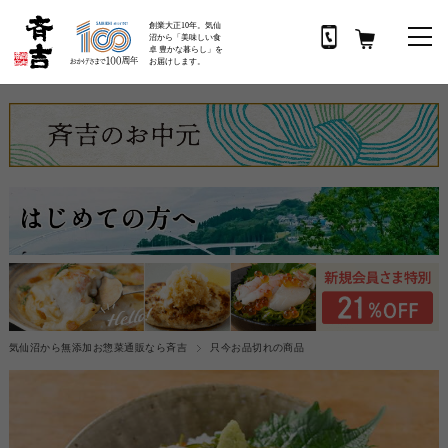
創業大正10年。気仙
沼から「美味しい食
卓 豊かな暮らし」を
お届けします。
気仙沼から無添加お惣菜通販なら斉吉
只今お品切れの商品