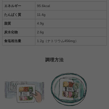
エネルギー
95.6kcal
たんぱく質
11.4g
脂質
4.9g
炭水化物
2.6g
食塩相当量
1.2g（ナトリウム456mg）
調理方法