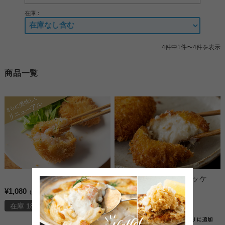
在庫：
4件中1件〜4件を表示
商品一覧
海老カツレツ
かにクリームコロッケ
¥1,080
¥1,080
(税込)
(税込)
在庫 18個
在庫 15個