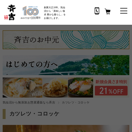
創業大正10年。気仙
沼から「美味しい食
卓 豊かな暮らし」を
お届けします。
気仙沼から無添加お惣菜通販なら斉吉
カツレツ・コロッケ
カツレツ・コロッケ