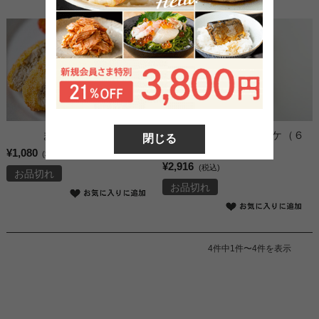
かにクリームコロッケ（６
まぐろカツレツ
閉じる
ケ）
¥1,080
(税込)
¥2,916
(税込)
お品切れ
お品切れ
4件中1件〜4件を表示