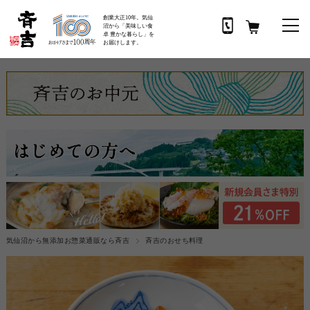
創業大正10年。気仙
沼から「美味しい食
卓 豊かな暮らし」を
お届けします。
気仙沼から無添加お惣菜通販なら斉吉
斉吉のおせち料理