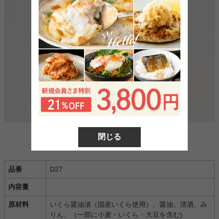
閉じる
品番
D27
内容量
原材料
いくら醤油漬（国産いくら使用）、醤油、清酒、み
りん、（一部に小麦・いくら・大豆を含む)