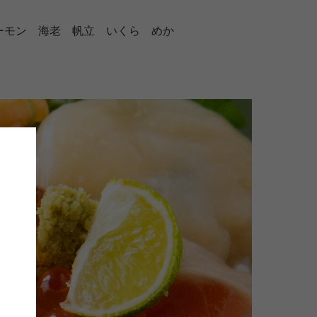
ーモン 海老 帆立 いくら めか