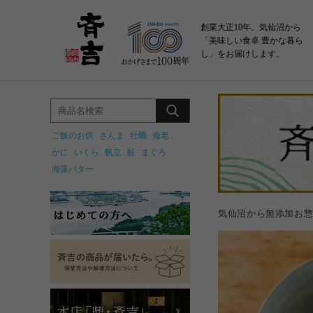
創業大正10年。気仙沼から
「美味しい食卓 豊かな暮ら
し」をお届けします。
ご飯のお供
さんま
牡蠣
海老
かに
いくら
帆立
鮭
まぐろ
海藻バター
気仙沼から無添加お