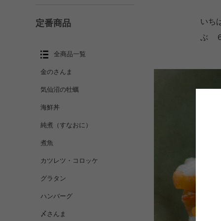
いち
定番商品
ぶ 
全商品一覧
金のさんま
気仙沼の牡蠣
海鮮丼
純煮（すなおに）
煮魚
カツレツ・コロッケ
グラタン
ハンバーグ
〆さんま