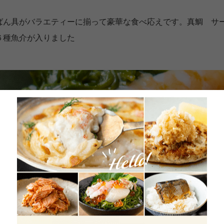
ばん具がバラエティーに揃って豪華な食べ応えです。真鯛 サ
６種魚介が入りました