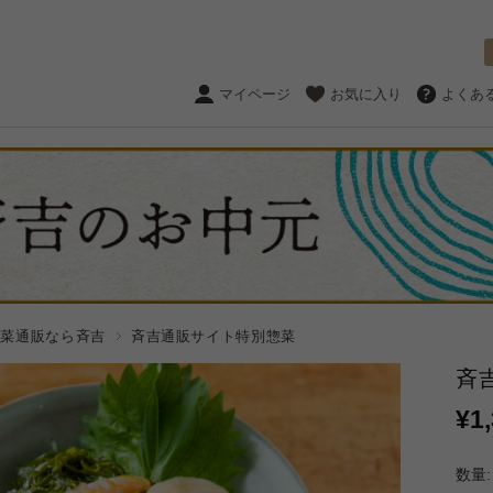
マイページ
お気に入り
よくあ
惣菜通販なら斉吉
斉吉通販サイト特別惣菜
斉
¥1
数量: