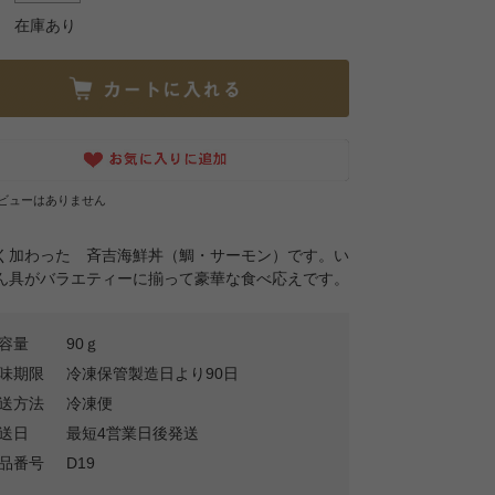
在庫あり
ビューはありません
く加わった 斉吉海鮮丼（鯛・サーモン）です。い
ん具がバラエティーに揃って豪華な食べ応えです。
容量
90ｇ
味期限
冷凍保管製造日より90日
送方法
冷凍便
送日
最短4営業日後発送
品番号
D19