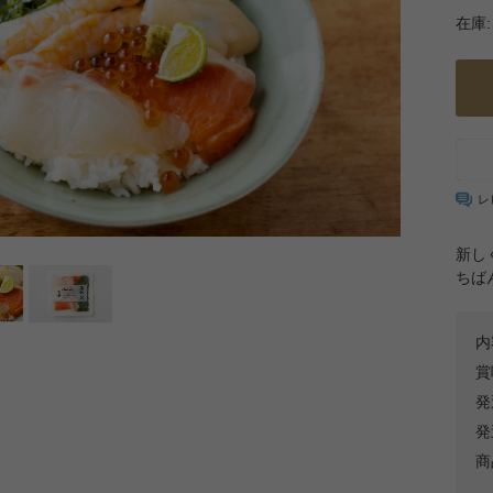
在庫:
レ
新し
ちば
内
賞
発
発
商