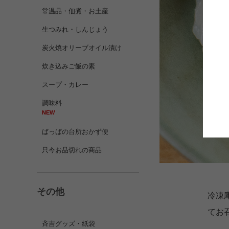
常温品・佃煮・お土産
生つみれ・しんじょう
炭火焼オリーブオイル漬け
炊き込みご飯の素
スープ・カレー
調味料
NEW
ばっぱの台所おかず便
只今お品切れの商品
その他
冷凍
てお
斉吉グッズ・紙袋