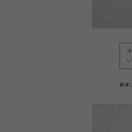
冷
い
解凍