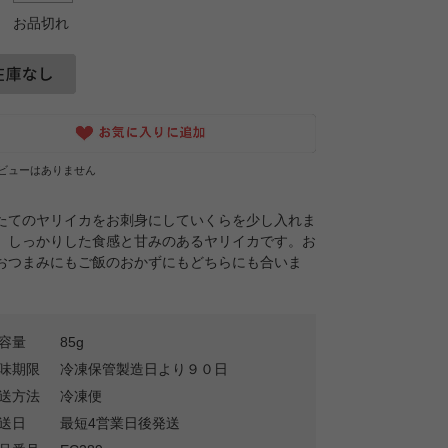
お品切れ
ビューはありません
たてのヤリイカをお刺身にしていくらを少し入れま
。しっかりした食感と甘みのあるヤリイカです。お
おつまみにもご飯のおかずにもどちらにも合いま
容量
85g
味期限
冷凍保管製造日より９０日
送方法
冷凍便
送日
最短4営業日後発送