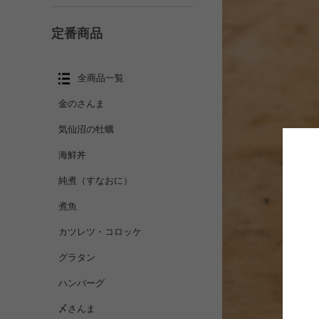
定番商品
全商品一覧
金のさんま
気仙沼の牡蠣
海鮮丼
純煮（すなおに）
煮魚
カツレツ・コロッケ
グラタン
ハンバーグ
〆さんま