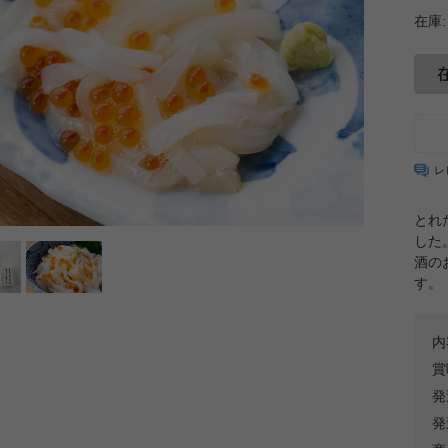
在庫:
レ
とれ
した
酒の
す。
内
賞
発
発