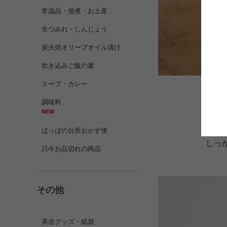
常温品・佃煮・お土産
生つみれ・しんじょう
炭火焼オリーブオイル漬け
炊き込みご飯の素
スープ・カレー
調味料
海鮮
NEW
ばっぱの台所おかず便
しっ
只今お品切れの商品
その他
斉吉グッズ・紙袋