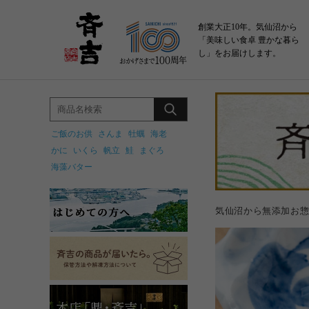
創業大正10年。気仙沼から
「美味しい食卓 豊かな暮ら
し」をお届けします。
ご飯のお供
さんま
牡蠣
海老
かに
いくら
帆立
鮭
まぐろ
海藻バター
気仙沼から無添加お