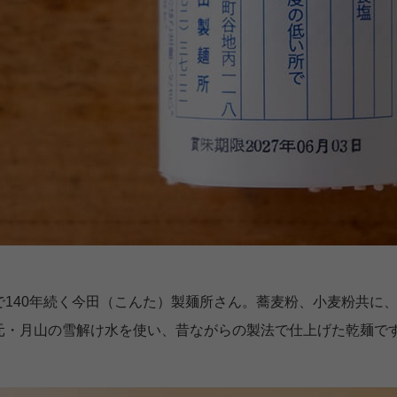
で140年続く今田（こんた）製麺所さん。蕎麦粉、小麦粉共に
元・月山の雪解け水を使い、昔ながらの製法で仕上げた乾麺で