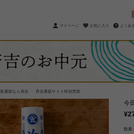
マイページ
お気に入り
よくあ
惣菜通販なら斉吉
斉吉通販サイト特別惣菜
今
¥2
数量: