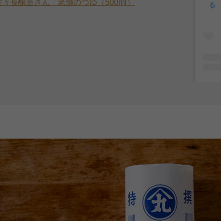
佐々長醸造さん 老舗のつゆ（500ml）
る