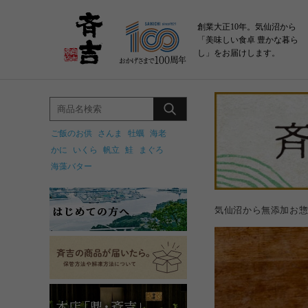
創業大正10年。気仙沼から
「美味しい食卓 豊かな暮ら
し」をお届けします。
ご飯のお供
さんま
牡蠣
海老
かに
いくら
帆立
鮭
まぐろ
海藻バター
気仙沼から無添加お