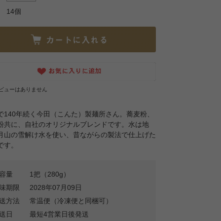
14個
ビューはありません
で140年続く今田（こんた）製麺所さん。蕎麦粉、
粉共に、自社のオリジナルブレンドです。水は地
月山の雪解け水を使い、昔ながらの製法で仕上げた
です。
容量
1把（280g）
味期限
2028年07月09日
送方法
常温便（冷凍便と同梱可）
送日
最短4営業日後発送