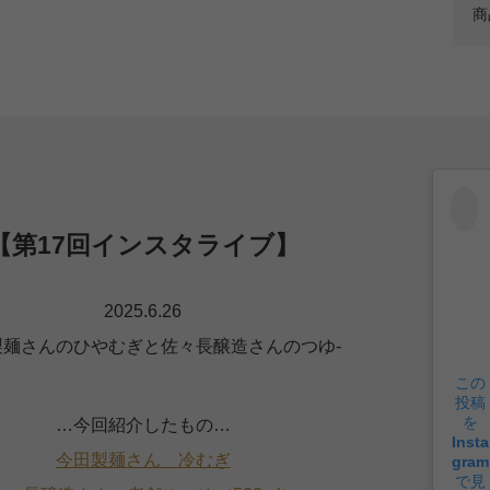
商
【第17回インスタライブ】
2025.6.26
製麺さんのひやむぎと佐々長醸造さんのつゆ-
この
投稿
を
…今回紹介したもの…
Insta
今田製麺さん 冷むぎ
gram
で見