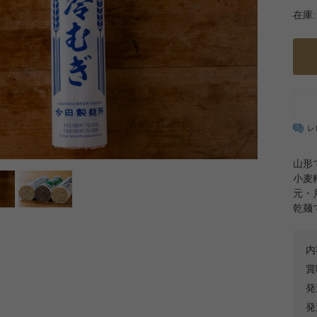
在庫:
レ
山形
小麦
元・
乾麺
内
賞
発
発