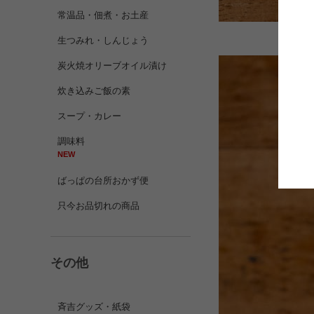
常温品・佃煮・お土産
生つみれ・しんじょう
炭火焼オリーブオイル漬け
炊き込みご飯の素
スープ・カレー
調味料
NEW
ばっぱの台所おかず便
只今お品切れの商品
その他
斉吉グッズ・紙袋