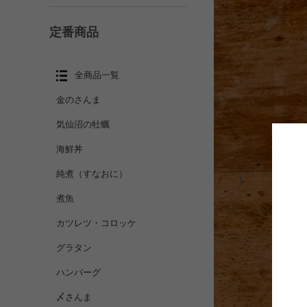
定番商品
全商品一覧
金のさんま
気仙沼の牡蠣
海鮮丼
純煮（すなおに）
煮魚
カツレツ・コロッケ
グラタン
ハンバーグ
〆さんま