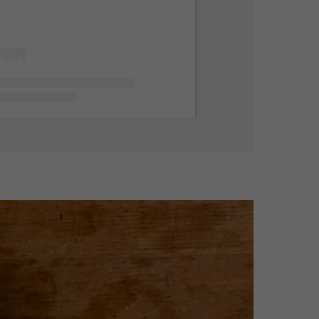
斉吉（さいきち）/気仙沼から無添加手作りお惣菜(@saikichi_syouten)がシェアした投稿