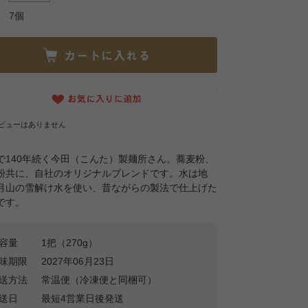
7個
ビューはありません
で140年続く今田（こんた）製麺所さん。蕎麦粉、
粉共に、自社のオリジナルブレンドです。水は地
月山の雪解け水を使い、昔ながらの製法で仕上げた
です。
容量
1把（270g）
味期限
2027年06月23日
送方法
常温便（冷凍便と同梱可）
送日
最短4営業日後発送