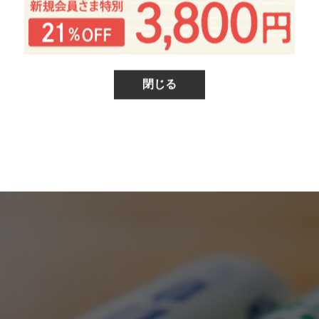
閉じる
で140年続く今田（こんた）製麺所さん。蕎麦粉、小麦粉共に
元・月山の雪解け水を使い、昔ながらの製法で仕上げた乾麺で