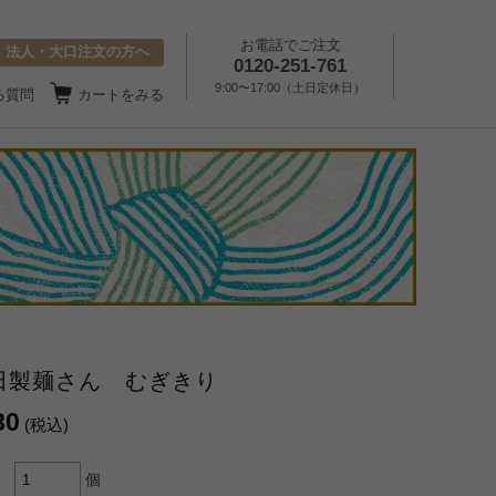
お電話でご注文
法人・大口注文の方へ
0120-251-761
9:00〜17:00（土日定休日）
る質問
カートをみる
田製麺さん むぎきり
80
(税込)
個