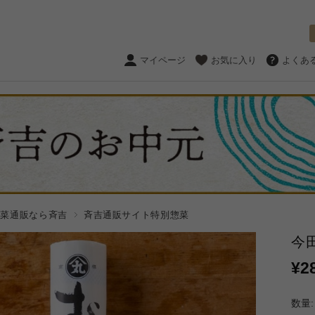
マイページ
お気に入り
よくあ
惣菜通販なら斉吉
斉吉通販サイト特別惣菜
今
¥2
数量: