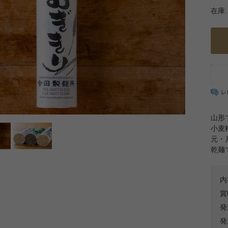
在庫:
レ
山形
小麦
元・
乾麺
内
賞
発
発