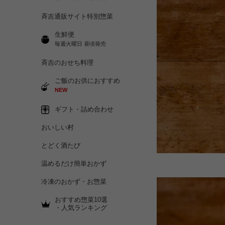
斉吉通販サイト特別惣菜
生鮮便
毎週火曜日 昼頃発売
斉吉のおせち料理
ご飯のお供におすすめ
NEW
ギフト・詰め合わせ
おいしい村
とどく酒たび
温めるだけ簡単おかず
冷凍のおかず・お惣菜
おすすめ惣菜10選
・人気ランキング