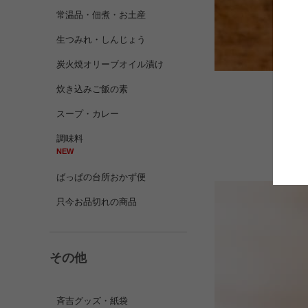
常温品・佃煮・お土産
生つみれ・しんじょう
炭火焼オリーブオイル漬け
炊き込みご飯の素
スープ・カレー
山形
は地
調味料
NEW
ばっぱの台所おかず便
只今お品切れの商品
その他
斉吉グッズ・紙袋