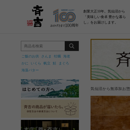
創業大正10年。気仙沼から
「美味しい食卓 豊かな暮ら
し」をお届けします。
ご飯のお供
さんま
牡蠣
海老
かに
いくら
帆立
鮭
まぐろ
海藻バター
気仙沼から無添加お