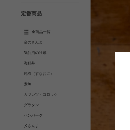
定番商品
全商品一覧
金のさんま
気仙沼の牡蠣
海鮮丼
純煮（すなおに）
煮魚
カツレツ・コロッケ
グラタン
ハンバーグ
〆さんま