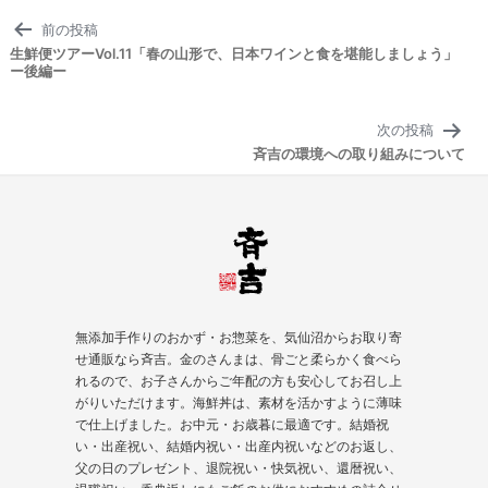
投
前の投稿
稿
生鮮便ツアーVol.11「春の山形で、日本ワインと食を堪能しましょう」
ナ
ー後編ー
ビ
ゲ
次の投稿
ー
斉吉の環境への取り組みについて
シ
ョ
ン
無添加手作りのおかず・お惣菜を、気仙沼からお取り寄
せ通販なら斉吉。金のさんまは、骨ごと柔らかく食べら
れるので、お子さんからご年配の方も安心してお召し上
がりいただけます。海鮮丼は、素材を活かすように薄味
で仕上げました。お中元・お歳暮に最適です。結婚祝
い・出産祝い、結婚内祝い・出産内祝いなどのお返し、
父の日のプレゼント、
退院祝い
・快気祝い、
還暦祝い
、