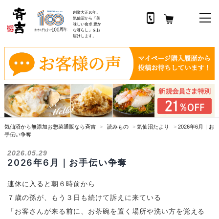
創業大正10年。
気仙沼から「美
味しい食卓 豊か
な暮らし」をお
届けします。
コ
ン
テ
ン
ツ
へ
ス
気仙沼から無添加お惣菜通販なら斉吉
>
読みもの
>
気仙沼たより
>
2026年6月｜お
キ
手伝い争奪
ッ
プ
2026.05.29
2026年6月｜お手伝い争奪
連休に入ると朝６時前から
７歳の孫が、もう３日も続けて訴えに来ている
「お客さんが来る前に、お茶碗を置く場所や洗い方を覚える