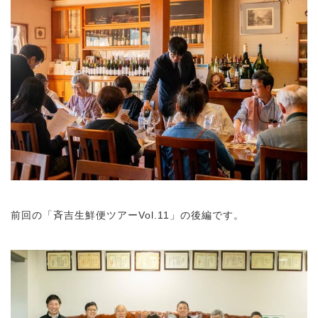
前回の「斉吉生鮮便ツアーVol.11」の後編です。