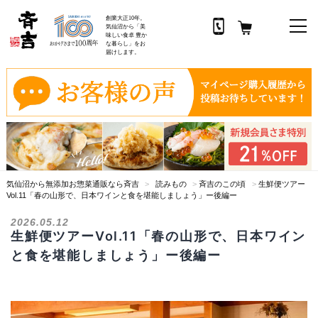
創業大正10年。
気仙沼から「美
味しい食卓 豊か
な暮らし」をお
届けします。
コ
ン
テ
ン
ツ
へ
ス
気仙沼から無添加お惣菜通販なら斉吉
>
読みもの
>
斉吉のこの頃
>
生鮮便ツアー
キ
Vol.11「春の山形で、日本ワインと食を堪能しましょう」ー後編ー
ッ
プ
2026.05.12
生鮮便ツアーVol.11「春の山形で、日本ワイン
と食を堪能しましょう」ー後編ー