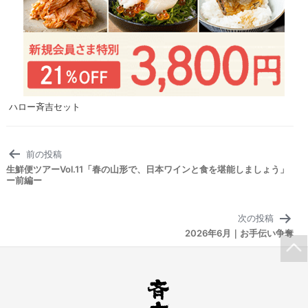
ハロー斉吉セット
投
前の投稿
稿
生鮮便ツアーVol.11「春の山形で、日本ワインと食を堪能しましょう」
ナ
ー前編ー
ビ
ゲ
次の投稿
ー
2026年6月｜お手伝い争奪
シ
ョ
ン