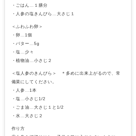
・ごはん…１膳分
・人参の塩きんぴら…大さじ１
＜ふわふわ卵＞
・卵…1個
・バター…5g
・塩…少々
・植物油…小さじ２
＜塩人参のきんぴら＞ ＊多めに出来上がるので、常
備菜にしてください。
・人参…1本
・塩…小さじ1/2
・ごま油…大さじ１と1/2
・水…大さじ２
作り方