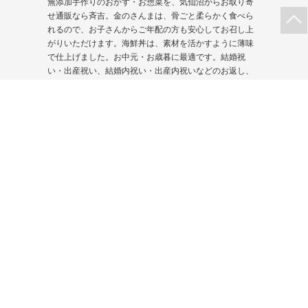
無添加手作りのおかず・お惣菜を、気仙沼からお取り寄
せ通販なら斉吉。金のさんまは、骨ごと柔らかく食べら
れるので、お子さんからご年配の方も安心してお召し上
がりいただけます。海鮮丼は、素材を活かすように薄味
で仕上げました。お中元・お歳暮に最適です。結婚祝
い・出産祝い、結婚内祝い・出産内祝いなどのお返し、
父の日のプレゼント、
退院祝い
・快気祝い、
還暦祝い
、
退職祝い、香典返しにもご飯のお供におすすめの詰合せ
ギフトをご用意しています。
プライバシー
特定商取引法
ポリシー
に基づく表示
お問い合わせ
会社概要
メディア掲載
採用情報
情報