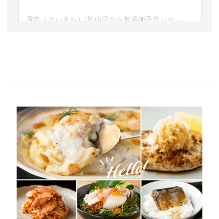
斉吉（さいきち）/気仙沼から無添加手作りお惣菜(@saikichi_syouten)がシェアした投稿