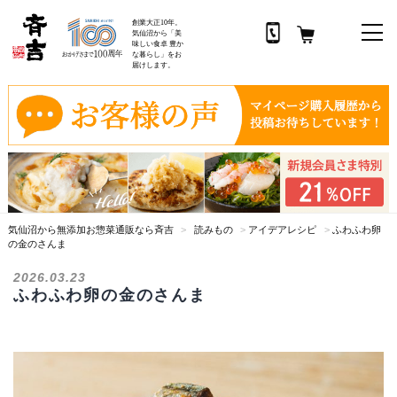
創業大正10年。
気仙沼から「美
味しい食卓 豊か
な暮らし」をお
届けします。
コ
ン
テ
ン
ツ
へ
ス
気仙沼から無添加お惣菜通販なら斉吉
>
読みもの
>
アイデアレシピ
>
ふわふわ卵
キ
の金のさんま
ッ
プ
2026.03.23
ふわふわ卵の金のさんま