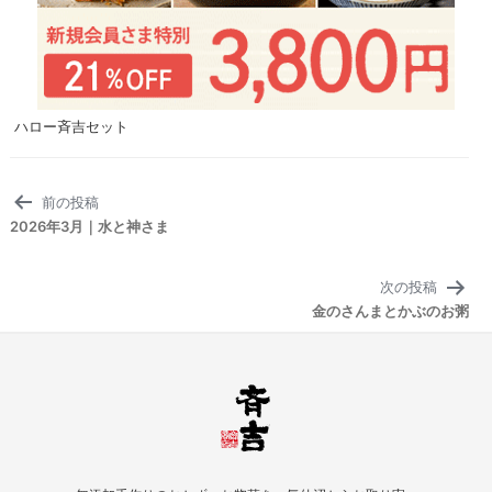
ハロー斉吉セット
投
前の投稿
稿
2026年3月｜水と神さま
ナ
ビ
次の投稿
ゲ
金のさんまとかぶのお粥
ー
シ
ョ
ン