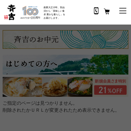
創業大正10年。気仙
沼から「美味しい食
卓 豊かな暮らし」を
お届けします。
ご指定のページは見つかりません。
削除されたかＵＲＬが変更されたため表示できません。