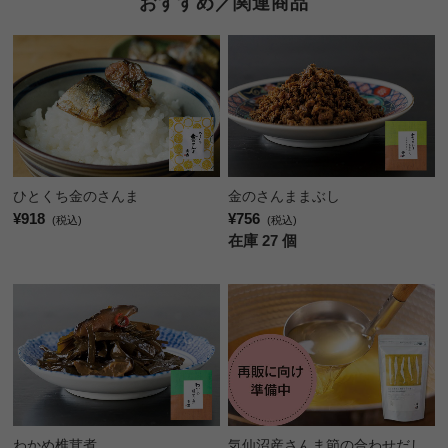
おすすめ／関連商品
ひとくち金のさんま
金のさんままぶし
¥918
¥756
(税込)
(税込)
在庫 27 個
気仙沼産さんま節の合わせだし
わかめ椎茸煮