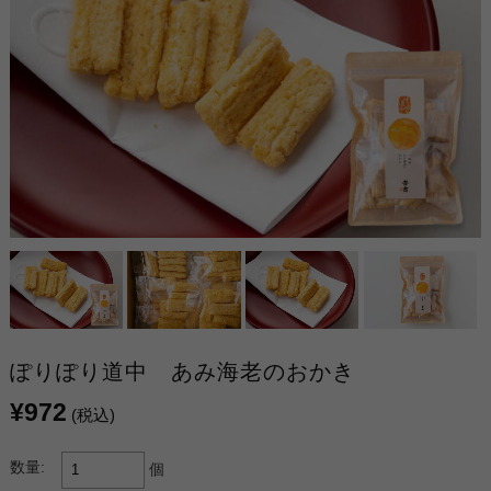
ぽりぽり道中 あみ海老のおかき
¥972
(税込)
数量:
個