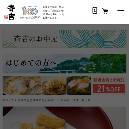
創業大正10年。気仙
沼から「美味しい食
卓 豊かな暮らし」を
お届けします。
気仙沼から無添加お惣菜通販なら斉吉
常温品・佃煮・お土産