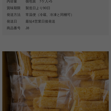
内容量
個包装 7ケ入×5
賞味期限
製造日より90日
発送方法
常温便（冷蔵、冷凍と同梱可）
発送日
最短4営業日後発送
商品番号
J8