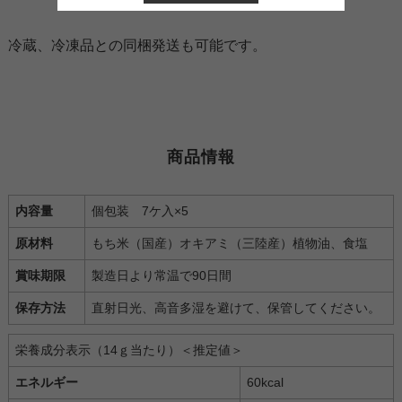
冷蔵、冷凍品との同梱発送も可能です。
商品情報
内容量
個包装 7ケ入×5
原材料
もち米（国産）オキアミ（三陸産）植物油、食塩
賞味期限
製造日より常温で90日間
保存方法
直射日光、高音多湿を避けて、保管してください。
栄養成分表示（14ｇ当たり）＜推定値＞
エネルギー
60kcal