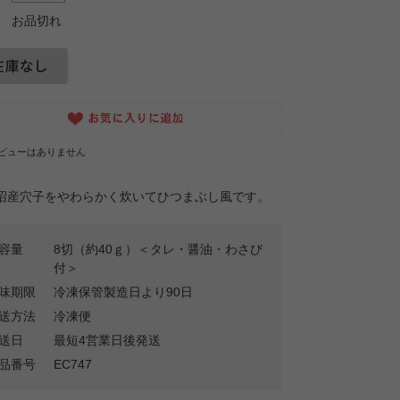
お品切れ
ビューはありません
沼産穴子をやわらかく炊いてひつまぶし風です。
容量
8切（約40ｇ）＜タレ・醤油・わさび
付＞
味期限
冷凍保管製造日より90日
送方法
冷凍便
送日
最短4営業日後発送
品番号
EC747