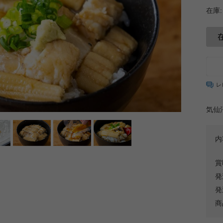
在庫:
レ
気仙
内
賞
発
発
商