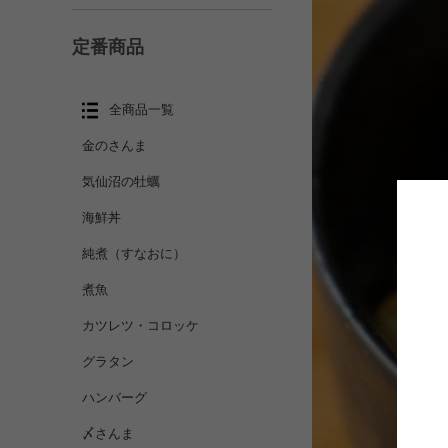
定番商品
全商品一覧
金のさんま
気仙沼の牡蠣
海鮮丼
純煮（すなおに）
煮魚
カツレツ・コロッケ
グラタン
ハンバーグ
〆さんま