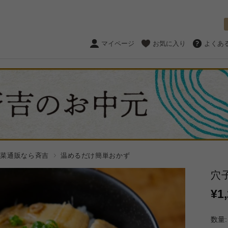
マイページ
お気に入り
よくあ
惣菜通販なら斉吉
温めるだけ簡単おかず
穴
¥1
数量: