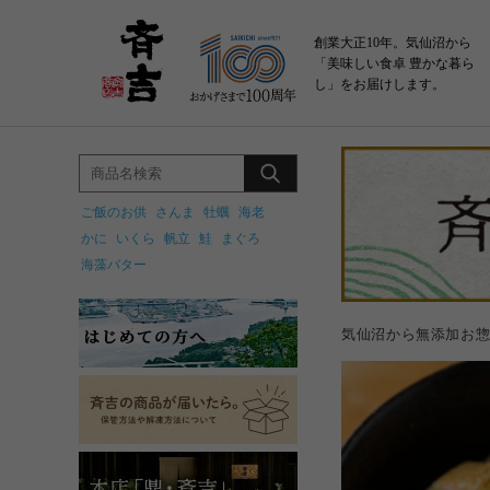
創業大正10年。気仙沼から
「美味しい食卓 豊かな暮ら
し」をお届けします。
ご飯のお供
さんま
牡蠣
海老
かに
いくら
帆立
鮭
まぐろ
海藻バター
気仙沼から無添加お