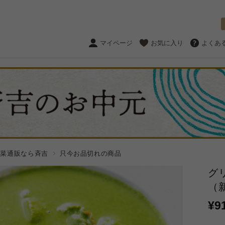
マイページ
お気に入り
よくあ
惣菜通販なら斉吉
只今お品切れの商品
グ
（
¥9