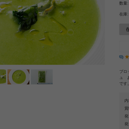
数量:
在庫:
ブロ
ュ 
です
内
賞
発
発