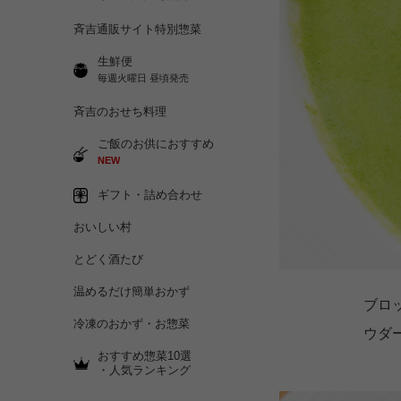
斉吉通販サイト特別惣菜
生鮮便
毎週火曜日 昼頃発売
斉吉のおせち料理
ご飯のお供におすすめ
NEW
ギフト・詰め合わせ
おいしい村
とどく酒たび
温めるだけ簡単おかず
ブロ
冷凍のおかず・お惣菜
ウダ
おすすめ惣菜10選
・人気ランキング