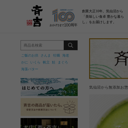
創業大正10年。気仙沼から
「美味しい食卓 豊かな暮ら
し」をお届けします。
ご飯のお供
さんま
牡蠣
海老
かに
いくら
帆立
鮭
まぐろ
海藻バター
気仙沼から無添加お