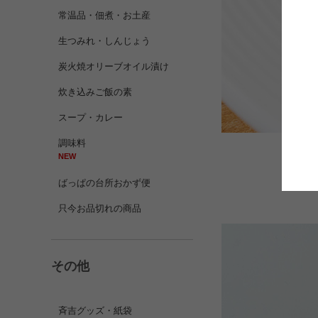
常温品・佃煮・お土産
生つみれ・しんじょう
炭火焼オリーブオイル漬け
炊き込みご飯の素
スープ・カレー
調味料
NEW
冷凍
ばっぱの台所おかず便
只今お品切れの商品
その他
斉吉グッズ・紙袋