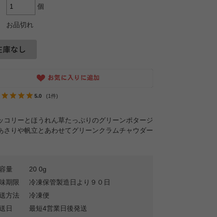
個
お品切れ
5.0
(1件)
ッコリーとほうれん草たっぷりのグリーンポタージ
あさりや帆立とあわせてグリーンクラムチャウダー
。
容量
20 0g
味期限
冷凍保管製造日より９０日
送方法
冷凍便
送日
最短4営業日後発送