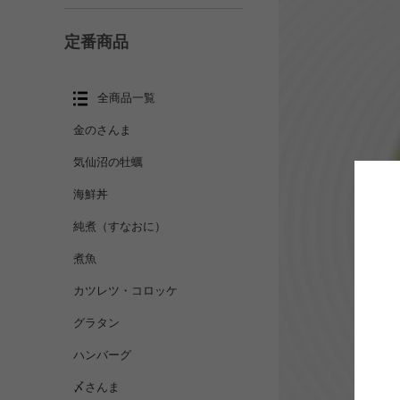
定番商品
全商品一覧
金のさんま
気仙沼の牡蠣
海鮮丼
純煮（すなおに）
煮魚
カツレツ・コロッケ
グラタン
ハンバーグ
〆さんま