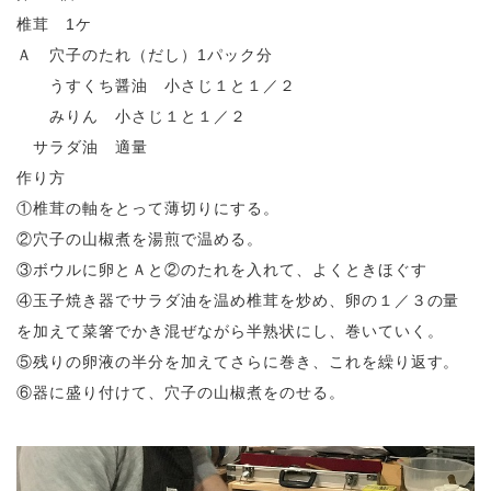
椎茸 1ケ
Ａ 穴子のたれ（だし）1パック分
うすくち醤油 小さじ１と１／２
みりん 小さじ１と１／２
サラダ油 適量
作り方
①椎茸の軸をとって薄切りにする。
②穴子の山椒煮を湯煎で温める。
③ボウルに卵とＡと②のたれを入れて、よくときほぐす
④玉子焼き器でサラダ油を温め椎茸を炒め、卵の１／３の量
を加えて菜箸でかき混ぜながら半熟状にし、巻いていく。
⑤残りの卵液の半分を加えてさらに巻き、これを繰り返す。
⑥器に盛り付けて、穴子の山椒煮をのせる。