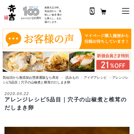
創業大正10年。
気仙沼から「美
味しい食卓 豊か
な暮らし」をお
届けします。
コ
ン
テ
ン
ツ
へ
ス
気仙沼から無添加お惣菜通販なら斉吉
>
読みもの
>
アイデアレシピ
>
アレンジレ
キ
シピ5品目｜穴子の山椒煮と椎茸のだしまき卵
ッ
プ
2020.04.22
アレンジレシピ5品目｜穴子の山椒煮と椎茸の
だしまき卵