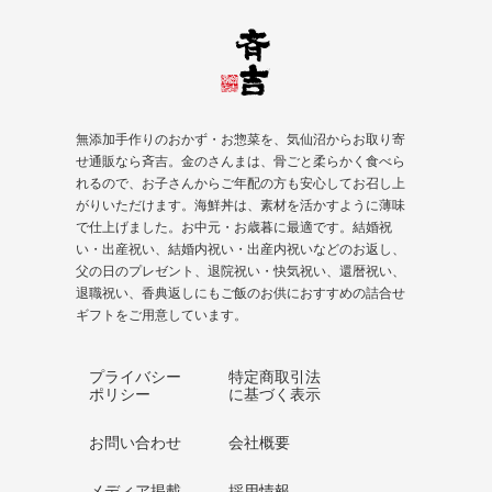
ョ
ン
無添加手作りのおかず・お惣菜を、気仙沼からお取り寄
せ通販なら斉吉。金のさんまは、骨ごと柔らかく食べら
れるので、お子さんからご年配の方も安心してお召し上
がりいただけます。海鮮丼は、素材を活かすように薄味
で仕上げました。お中元・お歳暮に最適です。結婚祝
い・出産祝い、結婚内祝い・出産内祝いなどのお返し、
父の日のプレゼント、
退院祝い
・快気祝い、
還暦祝い
、
退職祝い、香典返しにもご飯のお供におすすめの詰合せ
ギフトをご用意しています。
プライバシー
特定商取引法
ポリシー
に基づく表示
お問い合わせ
会社概要
メディア掲載
採用情報