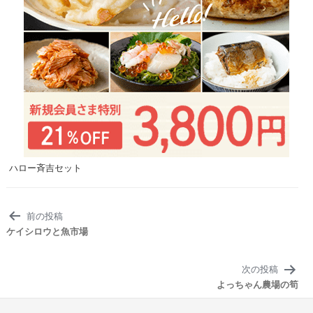
ハロー斉吉セット
投
前の投稿
稿
ケイシロウと魚市場
ナ
ビ
次の投稿
ゲ
よっちゃん農場の筍
ー
シ