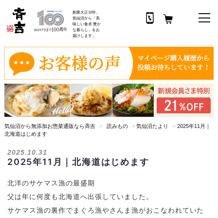
創業大正10年。
気仙沼から「美
味しい食卓 豊か
な暮らし」をお
届けします。
コ
ン
テ
ン
ツ
へ
ス
気仙沼から無添加お惣菜通販なら斉吉
>
読みもの
>
気仙沼たより
>
2025年11月｜
キ
北海道はじめます
ッ
プ
2025.10.31
2025年11月｜北海道はじめます
北洋のサケマス漁の最盛期
父は年に何度も北海道へ出張していました。
サケマス漁の裏作でまぐろ漁やさんま漁がおこなわれていた