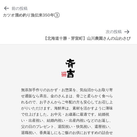
投
前の投稿
稿
カツオ溜め釣り漁伝来350年③
ナ
ビ
次の投稿
ゲ
【北海道十勝・芽室町】山川農園さんの山わさび
ー
シ
ョ
ン
無添加手作りのおかず・お惣菜を、気仙沼からお取り寄
せ通販なら斉吉。金のさんまは、骨ごと柔らかく食べら
れるので、お子さんからご年配の方も安心してお召し上
がりいただけます。海鮮丼は、素材を活かすように薄味
で仕上げました。お中元・お歳暮に最適です。結婚祝
い・出産祝い、結婚内祝い・出産内祝いなどのお返し、
父の日のプレゼント、
退院祝い
・快気祝い、
還暦祝い
、
退職祝い、香典返しにもご飯のお供におすすめの詰合せ