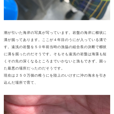
潮が引いた海岸の写真が写っています。岩盤の海岸に櫛状に
溝が掘ってあります。ここが４年目のうにが入っている溝で
す。遠浅の岩盤を５０年前当時の漁協の組合長の決断で櫛状
に溝を掘ったのだそうです。そもそも遠浅の岩盤は海藻も短
くその先の深くなるところまでいかないと漁もできず、困っ
た最悪の場所だったのだそうです。
現在は２５０万個の稚うにを陸上のいけすに沖の海水を引き
込んだ場所で育て、