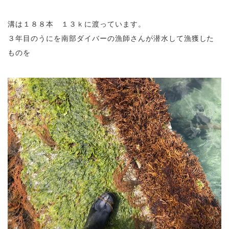
溝は１８８本 １３ｋに渡っています。
３年目のうにを南部ダイバーの漁師さんが潜水して漁獲した
ものを