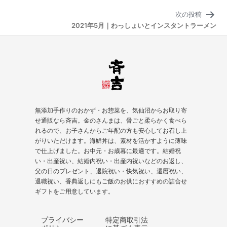
ビ
次の投稿
ゲ
2021年5月｜わっしょいとインスタントラーメン
ー
シ
ョ
ン
無添加手作りのおかず・お惣菜を、気仙沼からお取り寄
せ通販なら斉吉。金のさんまは、骨ごと柔らかく食べら
れるので、お子さんからご年配の方も安心してお召し上
がりいただけます。海鮮丼は、素材を活かすように薄味
で仕上げました。お中元・お歳暮に最適です。結婚祝
い・出産祝い、結婚内祝い・出産内祝いなどのお返し、
父の日のプレゼント、
退院祝い
・快気祝い、
還暦祝い
、
退職祝い、香典返しにもご飯のお供におすすめの詰合せ
ギフトをご用意しています。
プライバシー
特定商取引法