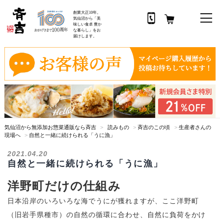
創業大正10年。
気仙沼から「美
味しい食卓 豊か
な暮らし」をお
届けします。
コ
ン
テ
ン
ツ
へ
ス
気仙沼から無添加お惣菜通販なら斉吉
>
読みもの
>
斉吉のこの頃
>
生産者さんの
キ
現場へ
>
自然と一緒に続けられる「うに漁」
ッ
プ
2021.04.20
自然と一緒に続けられる「うに漁」
洋野町だけの仕組み
日本沿岸のいろいろな海でうにが獲れますが、ここ洋野町
（旧岩手県種市）の自然の循環に合わせ、自然に負荷をかけ