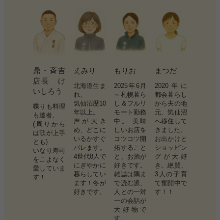
鼎・斉吉
えみり
もりお
まつだ
店長 け
北海道生ま
2025年6月
2020年に
いしろう
れ、
～札幌暮ら
都会暮らし
気仙沼歴10
し＆フルリ
から夫の地
喋りも料理
年以上。
モート勤務
元、気仙沼
も達者。
声が大き
中。 美味
へ移住して
(周りから
め、どこに
しいお店を
きました。
は歌が上手
いるかすぐ
コツコツ開
お出かけと
とも)
バレます。
拓すること
ショッピン
いなり寿司
4世代8人で
と、お酒が
グが大好
をこよなく
にぎやかに
好きです。
き。絶賛、
愛していま
暮らしてい
雑誌は隅ま
3人の子育
す！
ます！冬が
で読む派、
て奮闘中で
好きです。
人との一対
す！！
一の会話が
大好物で
す。