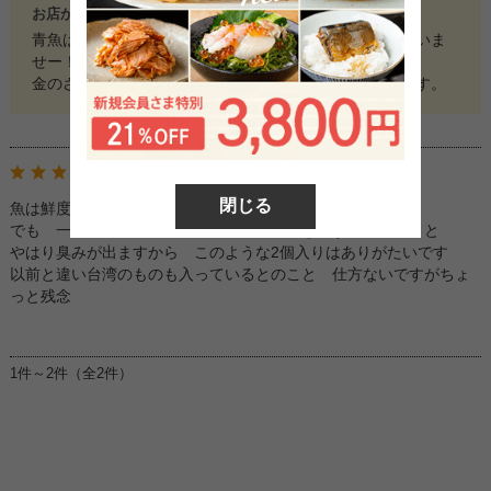
お店からのコメント
青魚はからだにもよいのでぜひまた召し上がってくださいま
せー！
金のさんまの「返したれ」は３０年以上継ぎ足しの味です。
ぺこ 様
投稿日：2023年06月12日
閉じる
魚は鮮度が命 新鮮な商品をありがとうございます
でも 一袋にたくさん入っていると 食べきれず後日に戴くと
やはり臭みが出ますから このような2個入りはありがたいです
以前と違い台湾のものも入っているとのこと 仕方ないですがちょ
っと残念
1件～2件（全2件）