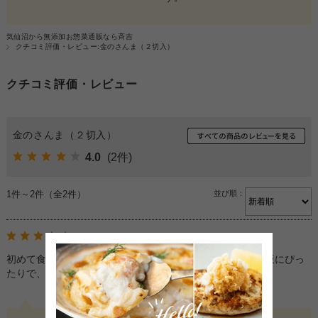
気仙沼から無添加お惣菜通販なら斉吉
クチコミ評価・レビュー:金のさんま（２切入）
クチコミ評価・レビュー
金のさんま（２切入）
4.0
(2件)
1件～2件（全2件）
並び順：
しんしん 様
投稿日：2025年01月29日
初めて食べましたが、たれがとても美味しかったです。ご飯にぴっ
たりで、もっと食べたいと思いました。