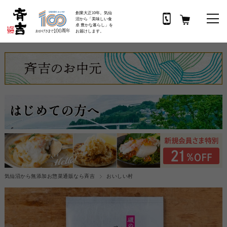
創業大正10年。気仙
沼から「美味しい食
卓 豊かな暮らし」を
お届けします。
気仙沼から無添加お惣菜通販なら斉吉
おいしい村