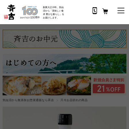
創業大正10年。気仙
沼から「美味しい食
卓 豊かな暮らし」を
お届けします。
気仙沼から無添加お惣菜通販なら斉吉
只今お品切れの商品