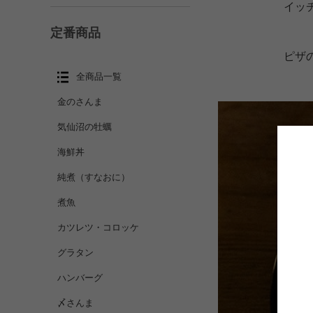
イッ
定番商品
ピザ
全商品一覧
金のさんま
気仙沼の牡蠣
海鮮丼
純煮（すなおに）
煮魚
カツレツ・コロッケ
グラタン
ハンバーグ
〆さんま