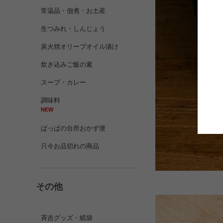
常温品・佃煮・お土産
生つみれ・しんじょう
炭火焼オリーブオイル漬け
炊き込みご飯の素
スープ・カレー
調味料
NEW
ばっぱの台所おかず便
只今お品切れの商品
その他
斉吉グッズ・紙袋