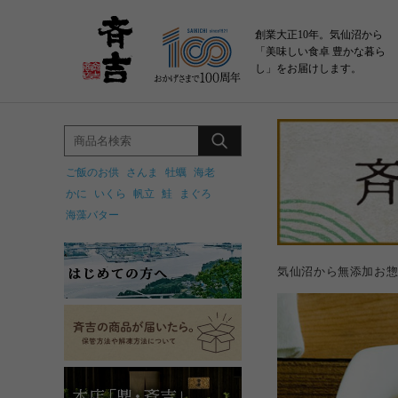
創業大正10年。気仙沼から
「美味しい食卓 豊かな暮ら
し」をお届けします。
ご飯のお供
さんま
牡蠣
海老
かに
いくら
帆立
鮭
まぐろ
海藻バター
気仙沼から無添加お