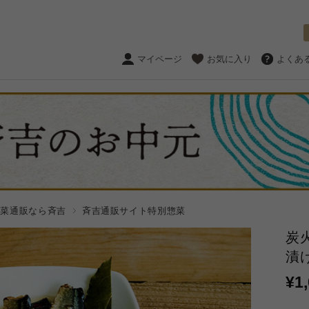
マイページ
お気に入り
よくあ
惣菜通販なら斉吉
斉吉通販サイト特別惣菜
炭
漬
¥1