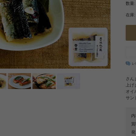
数量:
在庫:
レ
さん
上げ
オイ
サン
内
賞
発