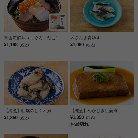
〆さんま青ゆず
斉吉海鮮丼（まぐろ・たこ）
¥1,080
¥1,188
(税込)
(税込)
【純煮】めかじき生姜煮
【純煮】牡蠣のしぐれ煮
¥1,350
¥1,350
(税込)
(税込)
お品切れ