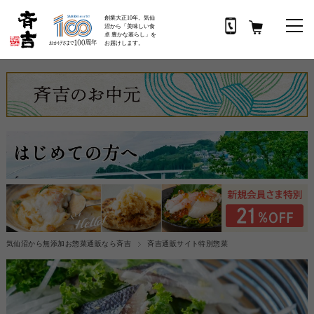
創業大正10年。気仙
沼から「美味しい食
卓 豊かな暮らし」を
お届けします。
気仙沼から無添加お惣菜通販なら斉吉
斉吉通販サイト特別惣菜