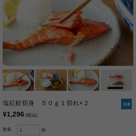
塩紅鮭切身 ５０ｇ１切れ×２
¥1,296
(税込)
数量:
個