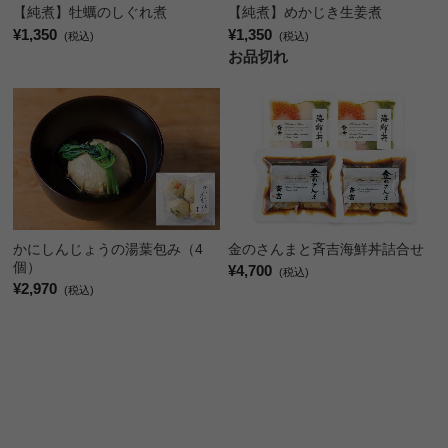
【純煮】めかじき生姜煮
【純煮】牡蠣のしぐれ煮
¥1,350
¥1,350
(税込)
(税込)
お品切れ
かにしんじょうの湯葉包み（4
金のさんまと斉吉海鮮丼詰合せ
個）
¥4,700
(税込)
¥2,970
(税込)