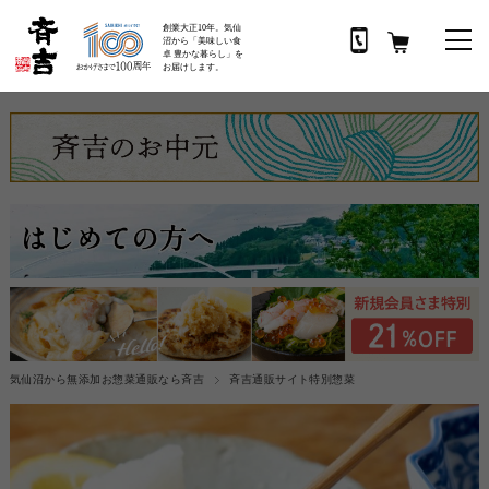
創業大正10年。気仙
沼から「美味しい食
卓 豊かな暮らし」を
お届けします。
気仙沼から無添加お惣菜通販なら斉吉
斉吉通販サイト特別惣菜