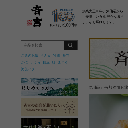
創業大正10年。気仙沼から
「美味しい食卓 豊かな暮ら
し」をお届けします。
ご飯のお供
さんま
牡蠣
海老
かに
いくら
帆立
鮭
まぐろ
海藻バター
気仙沼から無添加お