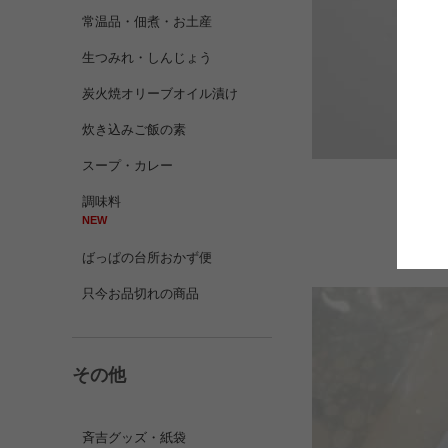
常温品・佃煮・お土産
生つみれ・しんじょう
炭火焼オリーブオイル漬け
炊き込みご飯の素
スープ・カレー
調味料
NEW
冷蔵
ばっぱの台所おかず便
只今お品切れの商品
その他
斉吉グッズ・紙袋