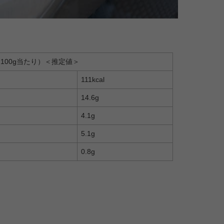
100g当たり）＜推定値＞
111kcal
14.6g
4.1g
5.1g
0.8g