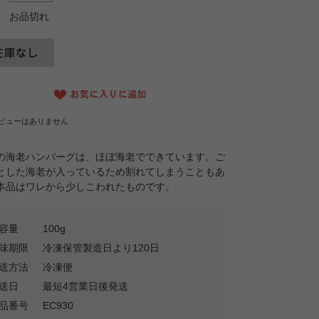
お品切れ
ビューはありません
の海老ハンバーグは、ほぼ海老でできています。ご
とした海老が入っているため割れてしまうこともあ
本品はワレから少しこわれたものです。
容量
100g
味期限
冷凍保管製造日より120日
送方法
冷凍便
送日
最短4営業日後発送
品番号
EC930