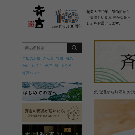
創業大正10年。気仙沼から
「美味しい食卓 豊かな暮ら
し」をお届けします。
ご飯のお供
さんま
牡蠣
海老
かに
いくら
帆立
鮭
まぐろ
海藻バター
気仙沼から無添加お