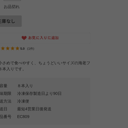
お品切れ
5.0
(1件)
小さめで食べやすく、ちょうどいいサイズの海老フ
８本入りです。
容量
８本入り
味期限
冷凍保存製造日より90日
送方法
冷凍便
送日
最短4営業日後発送
品番号
EC809