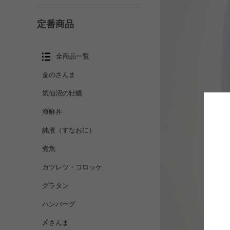
定番商品
全商品一覧
金のさんま
気仙沼の牡蠣
海鮮丼
純煮（すなおに）
煮魚
カツレツ・コロッケ
グラタン
ハンバーグ
〆さんま