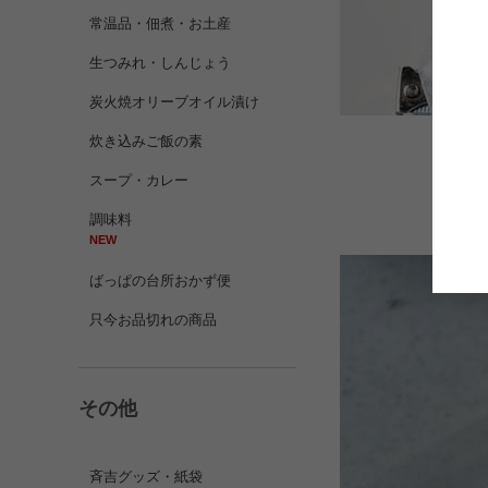
常温品・佃煮・お土産
生つみれ・しんじょう
炭火焼オリーブオイル漬け
炊き込みご飯の素
スープ・カレー
解凍
調味料
NEW
ばっぱの台所おかず便
只今お品切れの商品
その他
斉吉グッズ・紙袋