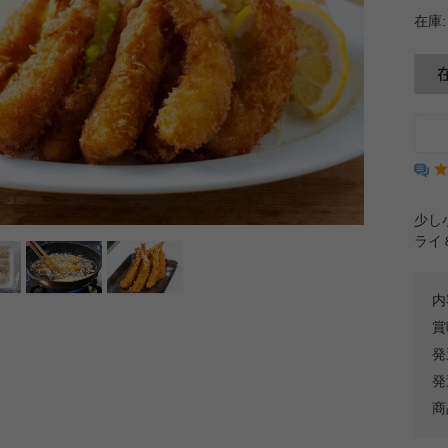
在庫:
少し
ライ
内
賞
発
発
商