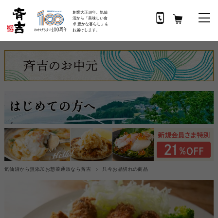
創業大正10年。気仙
沼から「美味しい食
卓 豊かな暮らし」を
お届けします。
気仙沼から無添加お惣菜通販なら斉吉
只今お品切れの商品