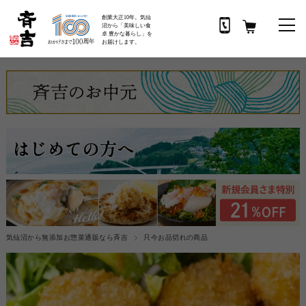
創業大正10年。気仙
沼から「美味しい食
卓 豊かな暮らし」を
お届けします。
気仙沼から無添加お惣菜通販なら斉吉
只今お品切れの商品