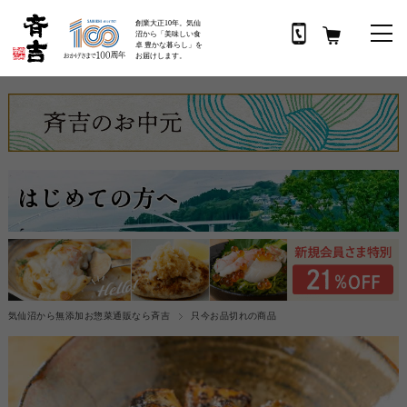
創業大正10年。気仙
沼から「美味しい食
卓 豊かな暮らし」を
お届けします。
気仙沼から無添加お惣菜通販なら斉吉
只今お品切れの商品