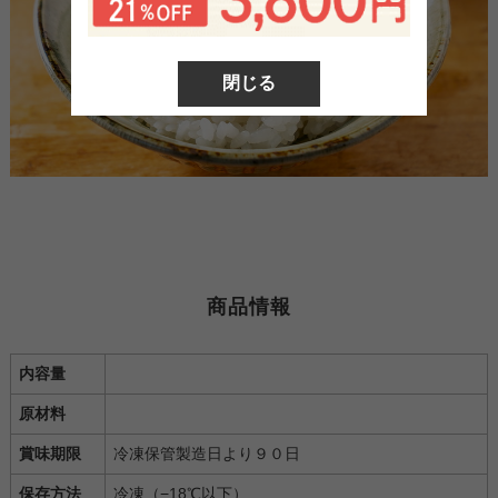
閉じる
商品情報
内容量
原材料
賞味期限
冷凍保管製造日より９０日
保存方法
冷凍（−18℃以下）