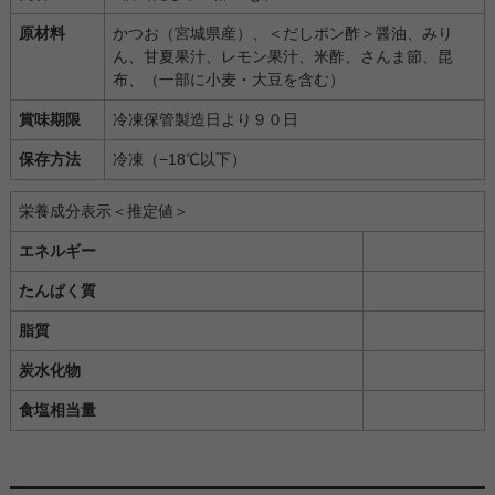
原材料
かつお（宮城県産）、＜だしポン酢＞醤油、みり
ん、甘夏果汁、レモン果汁、米酢、さんま節、昆
布、（一部に小麦・大豆を含む）
賞味期限
冷凍保管製造日より９０日
保存方法
冷凍（−18℃以下）
栄養成分表示＜推定値＞
エネルギー
たんぱく質
脂質
炭水化物
食塩相当量