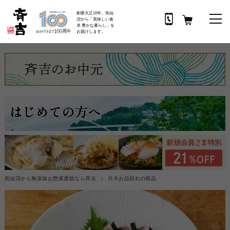
創業大正10年。気仙
沼から「美味しい食
卓 豊かな暮らし」を
お届けします。
気仙沼から無添加お惣菜通販なら斉吉
只今お品切れの商品