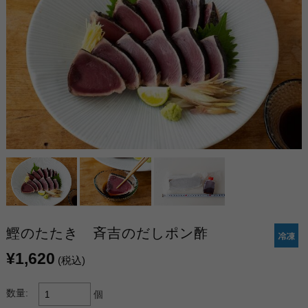
鰹のたたき 斉吉のだしポン酢
¥1,620
(税込)
数量:
個