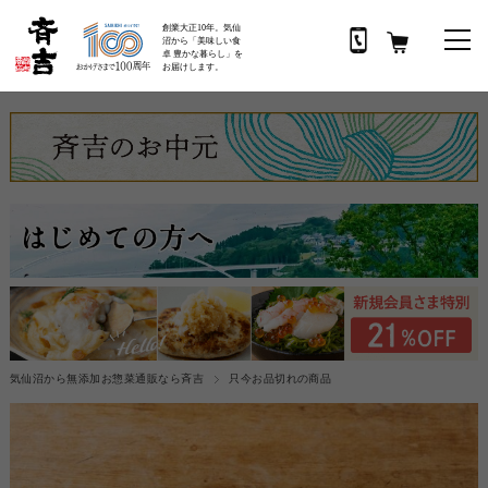
創業大正10年。気仙
沼から「美味しい食
卓 豊かな暮らし」を
お届けします。
気仙沼から無添加お惣菜通販なら斉吉
只今お品切れの商品