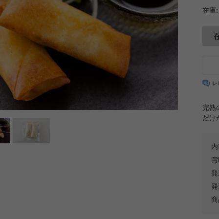
在庫:
レ
完熟
だけ
内
賞
発
発
商