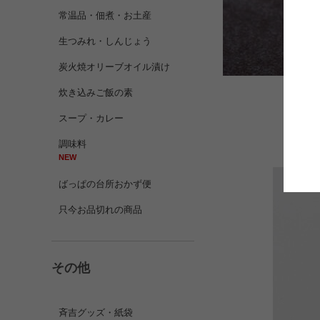
常温品・佃煮・お土産
生つみれ・しんじょう
炭火焼オリーブオイル漬け
炊き込みご飯の素
スープ・カレー
さら
調味料
NEW
ばっぱの台所おかず便
只今お品切れの商品
その他
斉吉グッズ・紙袋