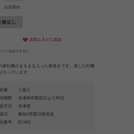
お品切れ
ビューはありません
の春牡蠣がまるまる入った春巻きです。蒸した牡蠣
が入っています。
容量
２個入
味期限
冷凍保存製造日より90日
送方法
冷凍便
送日
最短4営業日後発送
品番号
EC482