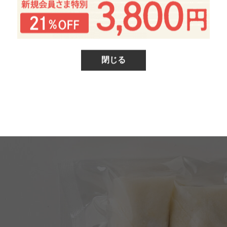
閉じる
した長ネギと酢醤油で食べました。完熟の春牡蠣だからこその