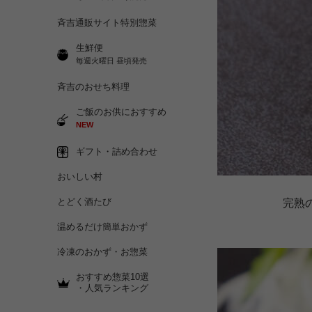
斉吉通販サイト特別惣菜
生鮮便
毎週火曜日 昼頃発売
斉吉のおせち料理
ご飯のお供におすすめ
NEW
ギフト・詰め合わせ
おいしい村
とどく酒たび
完熟
温めるだけ簡単おかず
冷凍のおかず・お惣菜
おすすめ惣菜10選
・人気ランキング