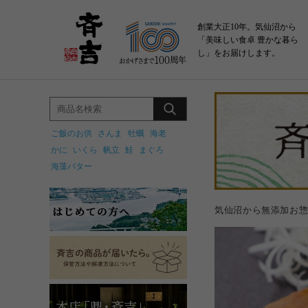
創業大正10年。気仙沼から
「美味しい食卓 豊かな暮ら
し」をお届けします。
ご飯のお供
さんま
牡蠣
海老
かに
いくら
帆立
鮭
まぐろ
海藻バター
気仙沼から無添加お