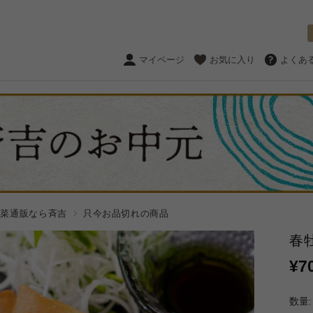
マイページ
お気に入り
よくあ
惣菜通販なら斉吉
只今お品切れの商品
春
¥7
数量: