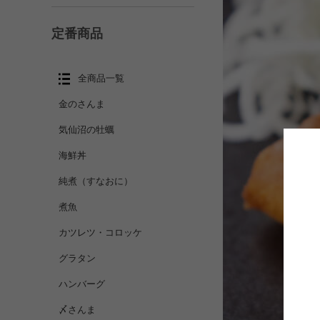
定番商品
全商品一覧
金のさんま
気仙沼の牡蠣
海鮮丼
純煮（すなおに）
煮魚
カツレツ・コロッケ
グラタン
ハンバーグ
〆さんま