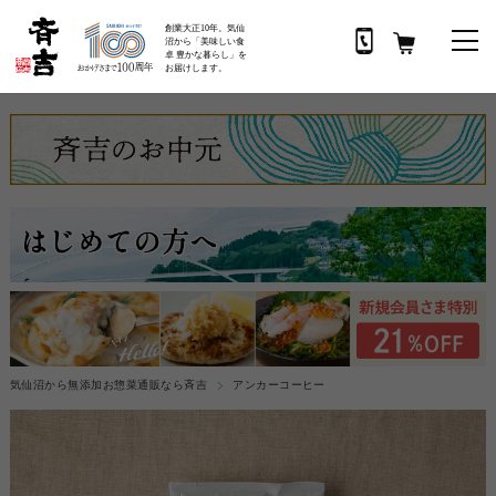
創業大正10年。気仙
沼から「美味しい食
卓 豊かな暮らし」を
お届けします。
気仙沼から無添加お惣菜通販なら斉吉
アンカーコーヒー