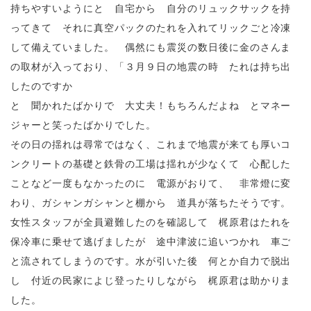
持ちやすいようにと 自宅から 自分のリュックサックを持
ってきて それに真空パックのたれを入れてリックごと冷凍
して備えていました。 偶然にも震災の数日後に金のさんま
の取材が入っており、「３月９日の地震の時 たれは持ち出
したのですか
と 聞かれたばかりで 大丈夫！もちろんだよね とマネー
ジャーと笑ったばかりでした。
その日の揺れは尋常ではなく、これまで地震が来ても厚いコ
ンクリートの基礎と鉄骨の工場は揺れが少なくて 心配した
ことなど一度もなかったのに 電源がおりて、 非常燈に変
わり、ガシャンガシャンと棚から 道具が落ちたそうです。
女性スタッフが全員避難したのを確認して 梶原君はたれを
保冷車に乗せて逃げましたが 途中津波に追いつかれ 車ご
と流されてしまうのです。水が引いた後 何とか自力で脱出
し 付近の民家によじ登ったりしながら 梶原君は助かりま
した。