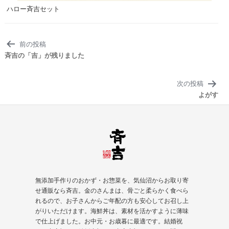
ハロー斉吉セット
投
前の投稿
稿
斉吉の「吉」が残りました
ナ
ビ
次の投稿
ゲ
よがす
ー
シ
ョ
ン
無添加手作りのおかず・お惣菜を、気仙沼からお取り寄
せ通販なら斉吉。金のさんまは、骨ごと柔らかく食べら
れるので、お子さんからご年配の方も安心してお召し上
がりいただけます。海鮮丼は、素材を活かすように薄味
で仕上げました。お中元・お歳暮に最適です。結婚祝