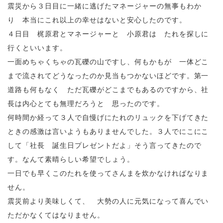
震災から３日目に一緒に逃げたマネージャーの無事もわか
り 本当にこれ以上の幸せはないと安心したのです。
４日目 梶原君とマネージャーと 小原君は たれを探しに
行くといいます。
一面めちゃくちゃの瓦礫の山ですし、何もかもが 一体どこ
まで流されてどうなったのか見当もつかないほどです。第一
道路も何もなく ただ瓦礫がどこまでもあるのですから、社
長は内心とても無理だろうと 思ったのです。
何時間か経って３人で自慢げにたれのリュックを下げてきた
ときの感激は言いようもありませんでした。３人でにこにこ
して「社長 誕生日プレゼントだよ」そう言ってきたので
す。なんて素晴らしい希望でしょう。
一日でも早くこのたれを使ってさんまを炊かなければなりま
せん。
震災前より美味しくて、 大勢の人に元気になって喜んでい
ただかなくてはなりません。