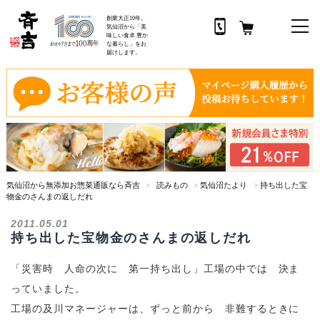
創業大正10年。
気仙沼から「美
味しい食卓 豊か
な暮らし」をお
届けします。
コ
ン
テ
ン
ツ
へ
ス
気仙沼から無添加お惣菜通販なら斉吉
>
読みもの
>
気仙沼たより
>
持ち出した宝
キ
物金のさんまの返しだれ
ッ
プ
2011.05.01
持ち出した宝物金のさんまの返しだれ
「災害時 人命の次に 第一持ち出し」工場の中では 決ま
っていました。
工場の及川マネージャーは、ずっと前から 非難するときに