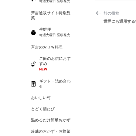
毎週土曜日 昼頃発売
投
斉吉通販サイト特別惣
前の投稿
稿
菜
ナ
世界にも通用する
ビ
ゲ
生鮮便
ー
毎週火曜日 昼頃発売
シ
ョ
斉吉のおせち料理
ン
ご飯のお供におす
すめ
NEW
ギフト・詰め合わ
せ
おいしい村
とどく酒たび
温めるだけ簡単おかず
冷凍のおかず・お惣菜