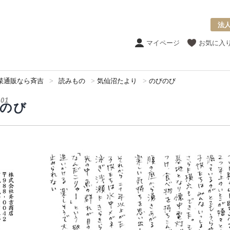
法
マイページ
お気に入
菜通販なら斉吉
>
読みもの
>
気仙沼たより
>
のびのび
.01
のび