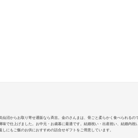
気仙沼からお取り寄せ通販なら斉吉。金のさんまは、骨ごと柔らかく食べられるの
薄味で仕上げました。お中元・お歳暮に最適です。結婚祝い・出産祝い、結婚内祝
返しにもご飯のお供におすすめの詰合せギフトをご用意しています。