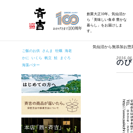
コ
ン
創業大正10年。気仙沼か
テ
ら「美味しい食卓 豊かな
ン
暮らし」をお届けしま
す。
ツ
へ
ス
気仙沼から無添加お惣
ご飯のお供
さんま
牡蠣
海老
キ
かに
いくら
帆立
鮭
まぐろ
2016.04
ッ
のび
海藻バター
プ