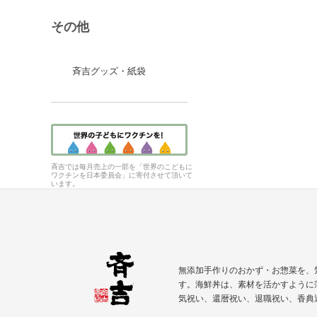
その他
斉吉グッズ・紙袋
斉吉では毎月売上の一部を「世界のこどもに
ワクチンを日本委員会」に寄付させて頂いて
います。
無添加手作りのおかず・お惣菜を、
す。海鮮丼は、素材を活かすように
気祝い、
還暦祝い
、退職祝い、香典