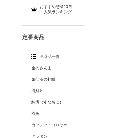
おすすめ惣菜10選
・人気ランキング
定番商品
全商品一覧
金のさんま
気仙沼の牡蠣
海鮮丼
純煮（すなおに）
煮魚
カツレツ・コロッケ
グラタン