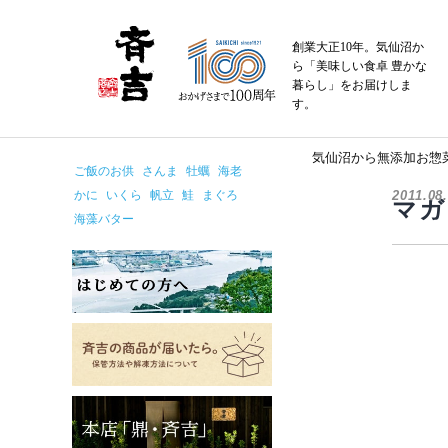
コ
ン
創業大正10年。気仙沼か
テ
ら「美味しい食卓 豊かな
ン
暮らし」をお届けしま
す。
ツ
へ
ス
気仙沼から無添加お惣
ご飯のお供
さんま
牡蠣
海老
キ
かに
いくら
帆立
鮭
まぐろ
2011.08
ッ
マガ
海藻バター
プ