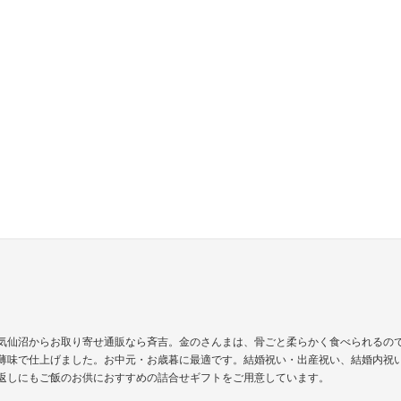
気仙沼からお取り寄せ通販なら斉吉。金のさんまは、骨ごと柔らかく食べられるの
薄味で仕上げました。お中元・お歳暮に最適です。結婚祝い・出産祝い、結婚内祝
返しにもご飯のお供におすすめの詰合せギフトをご用意しています。