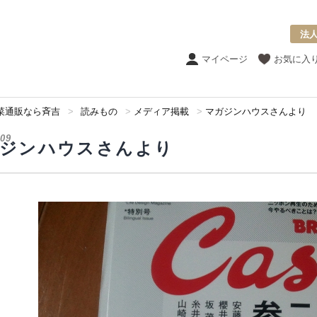
法
マイページ
お気に入
菜通販なら斉吉
>
読みもの
>
メディア掲載
>
マガジンハウスさんより
.09
ジンハウスさんより