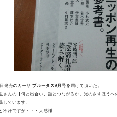
0日発売の
カーサ ブルータス9月号
を届けて頂いた。
里さんの【何と出合い、誰とつながるか。光のさすほうへの
場しています。
と冷汗ですが・・・大感謝