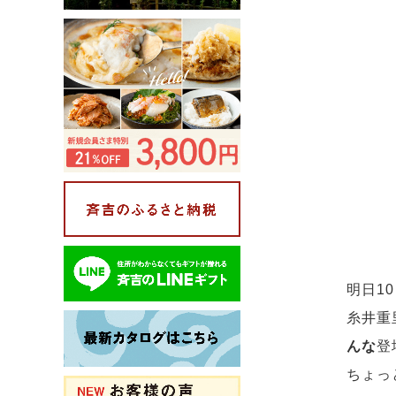
明日1
糸井重
んな
登
ちょっ