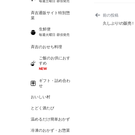
毎週土曜日 昼頃発売
投
斉吉通販サイト特別惣
前の投稿
稿
菜
ナ
久しぶり!の販売 !
ビ
生鮮便
ゲ
毎週火曜日 昼頃発売
ー
シ
ョ
斉吉のおせち料理
ン
ご飯のお供におす
すめ
NEW
ギフト・詰め合わ
せ
おいしい村
とどく酒たび
温めるだけ簡単おかず
冷凍のおかず・お惣菜