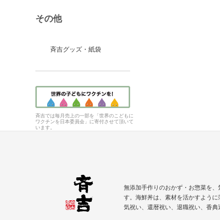
その他
斉吉グッズ・紙袋
斉吉では毎月売上の一部を「世界のこどもに
ワクチンを日本委員会」に寄付させて頂いて
います。
無添加手作りのおかず・お惣菜を、
す。海鮮丼は、素材を活かすように
気祝い、
還暦祝い
、退職祝い、香典