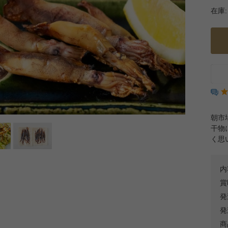
在庫:
朝市
干物
く思
内
賞
発
発
商