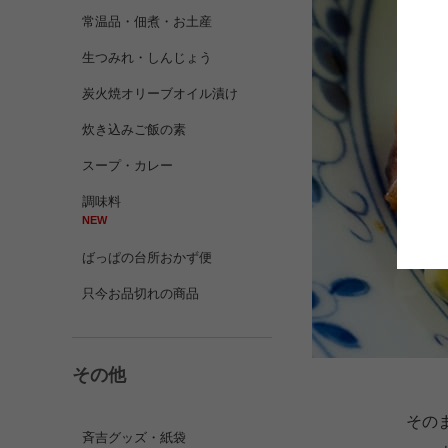
常温品・佃煮・お土産
生つみれ・しんじょう
炭火焼オリーブオイル漬け
炊き込みご飯の素
スープ・カレー
調味料
NEW
ばっぱの台所おかず便
只今お品切れの商品
その他
その
斉吉グッズ・紙袋