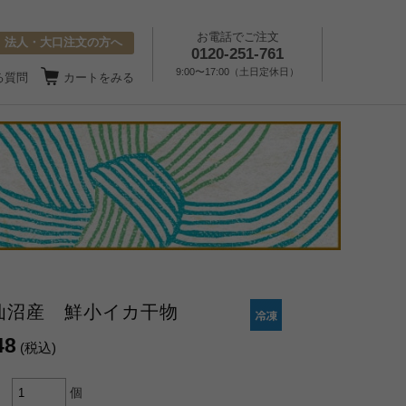
お電話でご注文
法人・大口注文の方へ
0120-251-761
9:00〜17:00（土日定休日）
る質問
カートをみる
仙沼産 鮮小イカ干物
48
(税込)
個