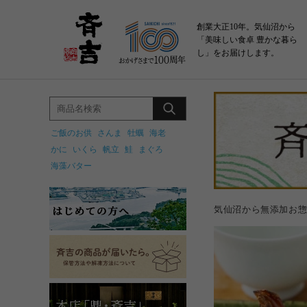
創業大正10年。気仙沼から
「美味しい食卓 豊かな暮ら
し」をお届けします。
ご飯のお供
さんま
牡蠣
海老
かに
いくら
帆立
鮭
まぐろ
海藻バター
気仙沼から無添加お