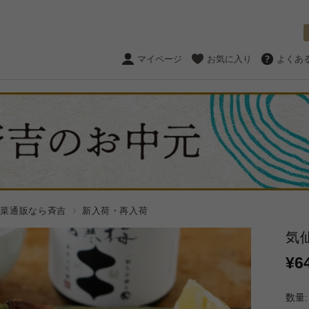
マイページ
お気に入り
よくあ
惣菜通販なら斉吉
新入荷・再入荷
気
¥6
数量: