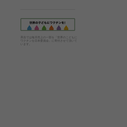
斉吉では毎月売上の一部を「世界のこどもに
ワクチンを日本委員会」に寄付させて頂いて
います。