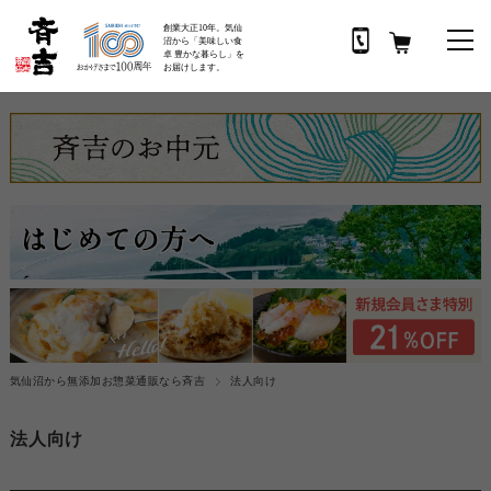
創業大正10年。気仙
沼から「美味しい食
卓 豊かな暮らし」を
お届けします。
気仙沼から無添加お惣菜通販なら斉吉
法人向け
法人向け