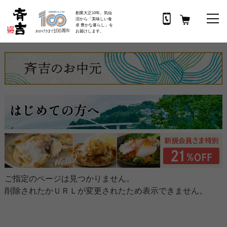
創業大正10年。気仙
沼から「美味しい食
卓 豊かな暮らし」を
お届けします。
ご指定のページは見つかりません。
削除されたかＵＲＬが変更されたため表示できません。