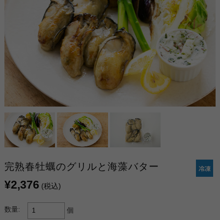
完熟春牡蠣のグリルと海藻バター
¥2,376
(税込)
数量:
個