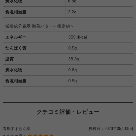
炭水化物
8.8g
食塩相当量
2.2g
栄養成分表示 海藻バター＜推定値＞
エネルギー
359.4kcal
たんぱく質
0.5g
脂質
38.8g
炭水化物
0.8g
食塩相当量
0.9g
クチコミ評価・レビュー
春風すずらん様
投稿日：
2023年05月09日