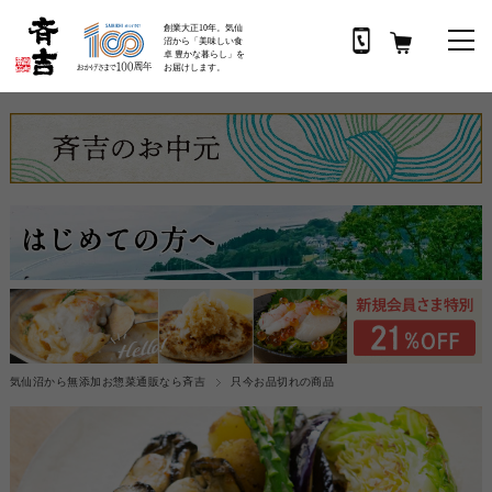
創業大正10年。気仙
沼から「美味しい食
卓 豊かな暮らし」を
お届けします。
気仙沼から無添加お惣菜通販なら斉吉
只今お品切れの商品