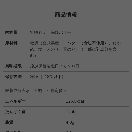
商品情報
内容量
牡蠣６ケ、海藻バター
原材料
牡蠣（宮城県産）、バター（食塩不使用）、わか
め、塩、ふのり、青のり、（一部に乳成分を含
む）
賞味期限
冷凍保管製造日より９０日
保存方法
冷凍（−18℃以下）
栄養成分表示 牡蠣 ＜推定値＞
エネルギー
126.0kcal
たんぱく質
12.4g
脂質
4.0g