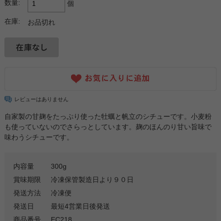
数量:
個
在庫:
お品切れ
レビューはありません
自家製の甘麹をたっぷり使った牡蠣と帆立のシチューです。小麦粉
も使っていないのでさらっとしています。麹のほんのり甘い旨味で
味わうシチューです。
内容量
300g
賞味期限
冷凍保管製造日より９０日
発送方法
冷凍便
発送日
最短4営業日後発送
商品番号
EC218