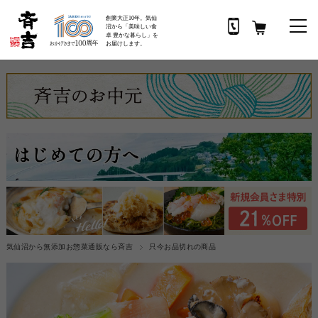
創業大正10年。気仙
沼から「美味しい食
卓 豊かな暮らし」を
お届けします。
気仙沼から無添加お惣菜通販なら斉吉
只今お品切れの商品