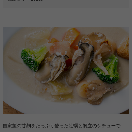
自家製の甘麹をたっぷり使った牡蠣と帆立のシチューで