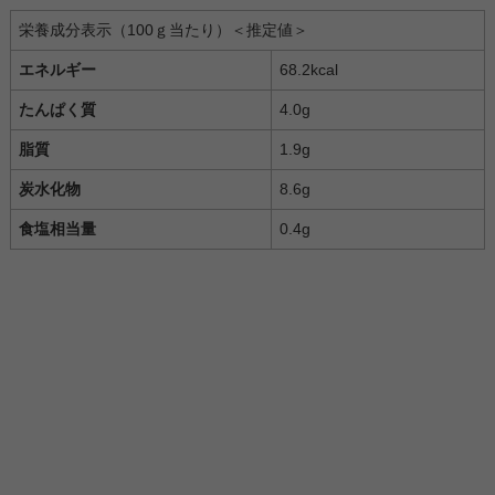
栄養成分表示（100ｇ当たり）＜推定値＞
エネルギー
68.2kcal
たんぱく質
4.0g
脂質
1.9g
炭水化物
8.6g
食塩相当量
0.4g