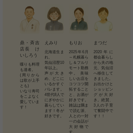
鼎・斉吉
えみり
もりお
まつだ
店長 け
北海道生ま
2025年6月
2020年に
いしろう
れ、
～札幌暮ら
都会暮らし
気仙沼歴10
し＆フルリ
から夫の地
喋りも料理
年以上。
モート勤務
元、気仙沼
も達者。
声が大き
中。 美味
へ移住して
(周りから
め、どこに
しいお店を
きました。
は歌が上手
いるかすぐ
コツコツ開
お出かけと
とも)
バレます。
拓すること
ショッピン
いなり寿司
4世代8人で
と、お酒が
グが大好
をこよなく
にぎやかに
好きです。
き。絶賛、
愛していま
暮らしてい
雑誌は隅ま
3人の子育
す！
ます！冬が
で読む派、
て奮闘中で
好きです。
人との一対
す！！
一の会話が
大好物で
す。